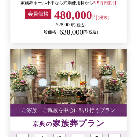
家族葬ホール小平なら式場使用料から
5.5万円割引
480,000
会員価格
円
(税抜）
528,000
円
(税込）
638,000
一般価格
(税込)
円
ご家族・ご親族を中心に執り行うプラン
家族葬プラン
京典の