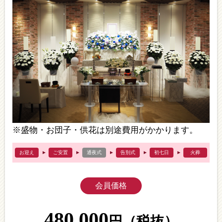
※盛物・お団子・供花は別途費用がかかります。
お迎え
ご安置
通夜式
告別式
初七日
火葬
会員価格
480,000
円
（税抜）