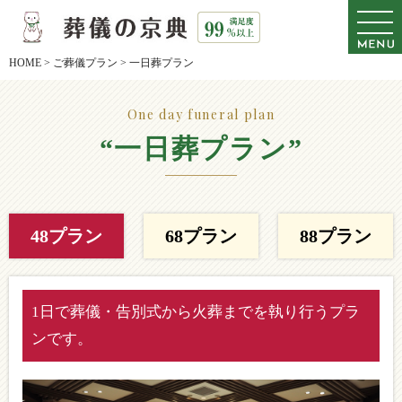
HOME
>
ご葬儀プラン
>
一日葬プラン
One day funeral plan
“一日葬プラン”
48プラン
68プラン
88プラン
1日で葬儀・告別式から火葬までを執り行うプラ
ンです。