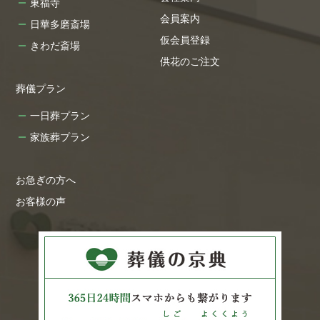
東福寺
会員案内
日華多磨斎場
仮会員登録
きわだ斎場
供花のご注文
葬儀プラン
一日葬プラン
家族葬プラン
お急ぎの方へ
お客様の声