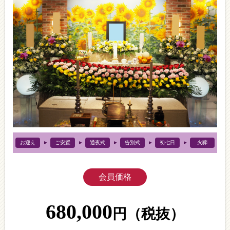
お迎え
ご安置
通夜式
告別式
初七日
火葬
会員価格
680,000
円
（税抜）