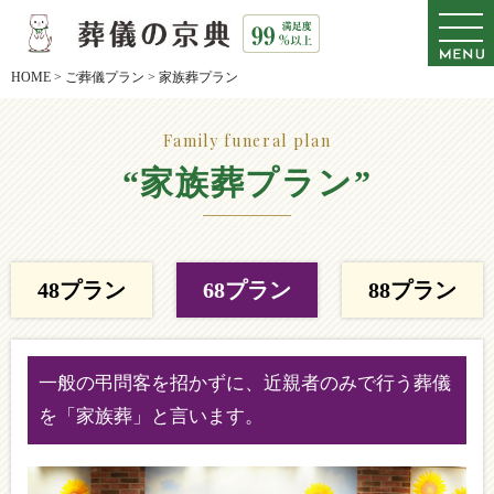
HOME
>
ご葬儀プラン
>
家族葬プラン
Family funeral plan
“家族葬プラン”
48プラン
68プラン
88プラン
一般の弔問客を招かずに、近親者のみで行う葬儀
を「家族葬」と言います。