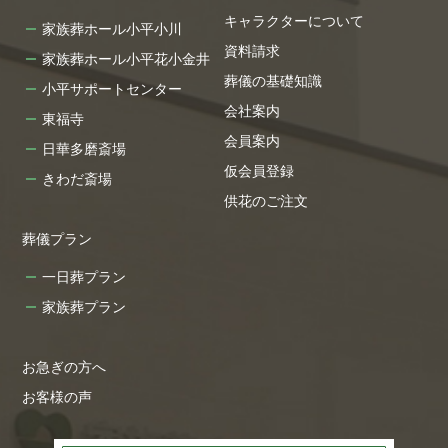
キャラクターについて
家族葬ホール小平小川
資料請求
家族葬ホール小平花小金井
葬儀の基礎知識
小平サポートセンター
会社案内
東福寺
会員案内
日華多磨斎場
仮会員登録
きわだ斎場
供花のご注文
葬儀プラン
一日葬プラン
家族葬プラン
お急ぎの方へ
お客様の声