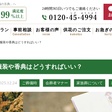
儀の京典」へ
24時間365日いつでもご連絡ください
ラン
事前相談
お客様の声
供花のご注文
お急ぎ
服装や香典はどうすればいい？
服装や香典はどうすればいい？
025.12.24
ご葬儀時
会葬者マナー
家族葬について