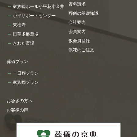
資料請求
家族葬ホール小平花小金井
葬儀の基礎知識
小平サポートセンター
会社案内
東福寺
会員案内
日華多磨斎場
仮会員登録
きわだ斎場
供花のご注文
葬儀プラン
一日葬プラン
家族葬プラン
お急ぎの方へ
お客様の声