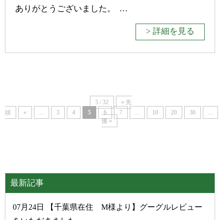
ありがとうございました。 …
> 詳細を見る
5 / 32
« 先
頭
«
...
3
4
5
6
7
...
10
20
30
...
後 »
最新記事
07月24日 【千葉県在住 M様より】グーグルレビュー